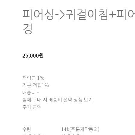
피어싱->귀걸이침+피
경
25,000원
적립금
1%
기본 적립
1%
배송비
-
함께 구매 시 배송비 절약 상품 보기
추가 금액
수량
14k(주문제작동의)