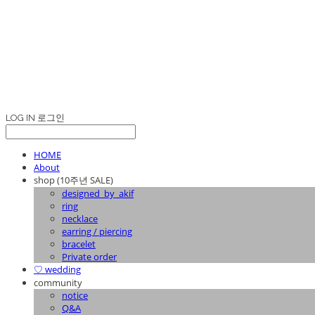
LOG IN
로그인
HOME
About
shop (10주년 SALE)
designed_by_akif
ring
necklace
earring / piercing
bracelet
Private order
♡ wedding
community
notice
Q&A