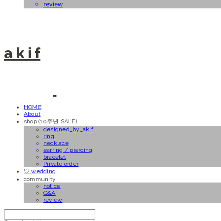
review
a k i f
HOME
About
shop (10주년 SALE)
designed_by_akif
ring
necklace
earring / piercing
bracelet
Private order
♡ wedding
community
notice
Q&A
review