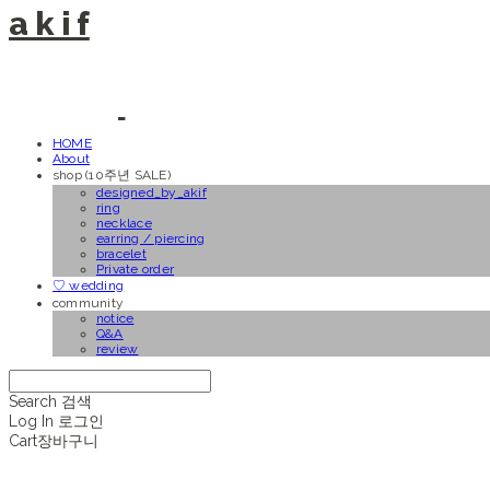
a k i f
HOME
About
shop (10주년 SALE)
designed_by_akif
ring
necklace
earring / piercing
bracelet
Private order
♡ wedding
community
notice
Q&A
review
Search
검색
Log In
로그인
Cart
장바구니