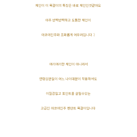
체인이 이 목걸이의 특징은 바로 체인인것같아요
아주 반짝반짝하고 도톰한 체인이
아코야진주와 조화롭게 어우러집니다 :)
여리여리한 체인이 아니라서
연령상관없이 어느 나이대분이 착용하셔도
이질감없고 포인트를 살릴수있는
고급진 아코야진주 펜던트 목걸이입니다