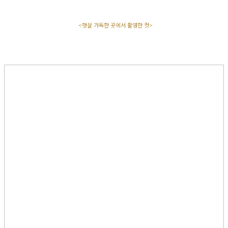
<햇살 가득한 곳에서 촬영한 컷>