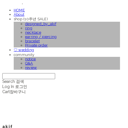
HOME
About
shop (10주년 SALE)
designed_by_akif
ring
necklace
earring / piercing
bracelet
Private order
♡ wedding
community
notice
Q&A
review
Search
검색
Log In
로그인
Cart
장바구니
a k i f