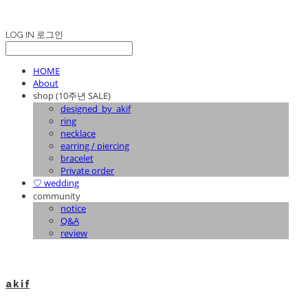
LOG IN
로그인
HOME
About
shop (10주년 SALE)
designed_by_akif
ring
necklace
earring / piercing
bracelet
Private order
♡ wedding
community
notice
Q&A
review
a k i f