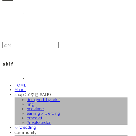
a k i f
HOME
About
shop (10주년 SALE)
designed_by_akif
ring
necklace
earring / piercing
bracelet
Private order
♡ wedding
community