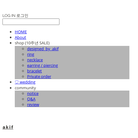
LOG IN
로그인
HOME
About
shop (10주년 SALE)
designed_by_akif
ring
necklace
earring / piercing
bracelet
Private order
♡ wedding
community
notice
Q&A
review
a k i f