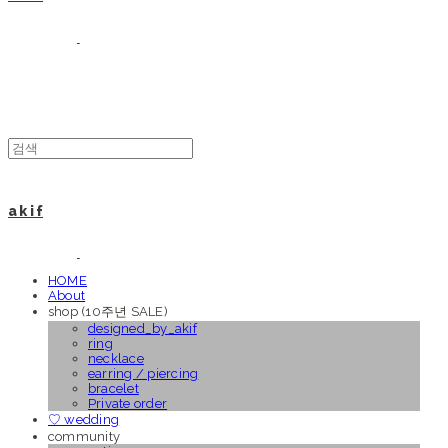
a k i f
HOME
About
shop (10주년 SALE)
designed_by_akif
ring
necklace
earring / piercing
bracelet
Private order
♡ wedding
community