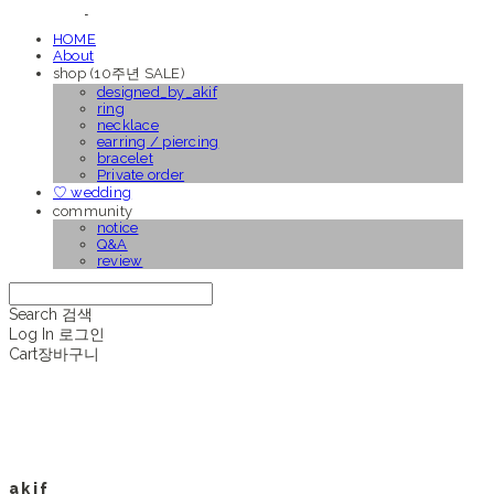
HOME
About
shop (10주년 SALE)
designed_by_akif
ring
necklace
earring / piercing
bracelet
Private order
♡ wedding
community
notice
Q&A
review
Search
검색
Log In
로그인
Cart
장바구니
a k i f