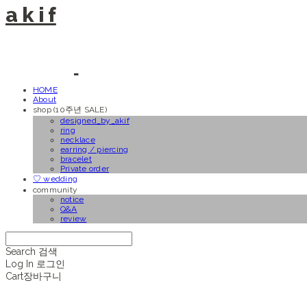
a k i f
HOME
About
shop (10주년 SALE)
designed_by_akif
ring
necklace
earring / piercing
bracelet
Private order
♡ wedding
community
notice
Q&A
review
Search
검색
Log In
로그인
Cart
장바구니