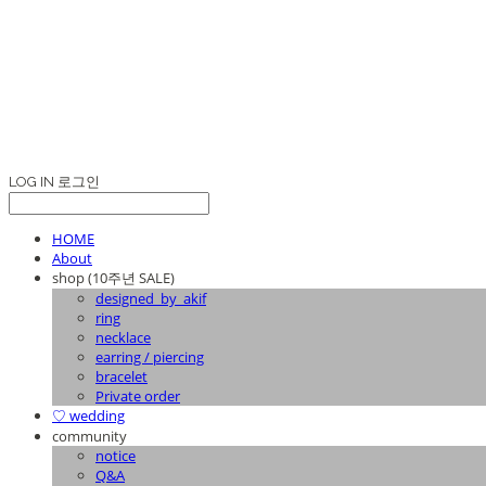
LOG IN
로그인
HOME
About
shop (10주년 SALE)
designed_by_akif
ring
necklace
earring / piercing
bracelet
Private order
♡ wedding
community
notice
Q&A