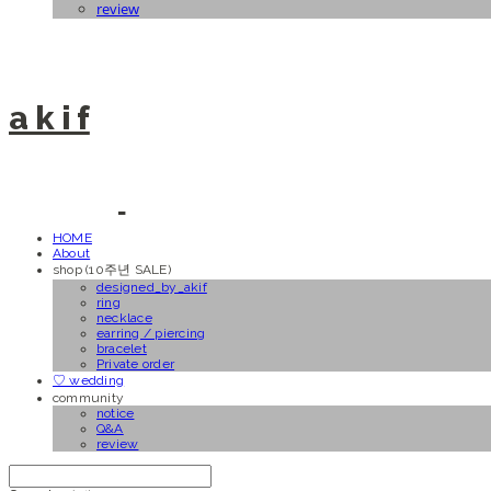
review
a k i f
HOME
About
shop (10주년 SALE)
designed_by_akif
ring
necklace
earring / piercing
bracelet
Private order
♡ wedding
community
notice
Q&A
review