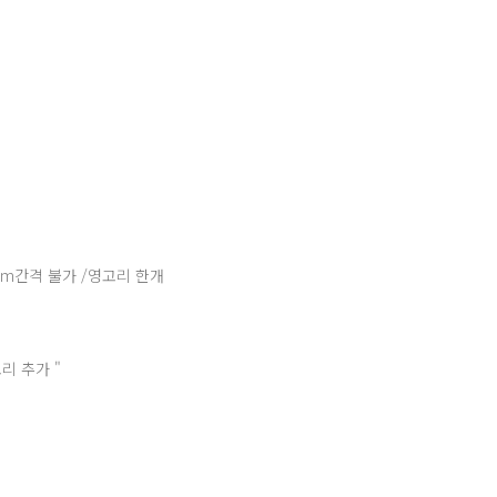
cm간격 불가 /영고리 한개
리 추가 "