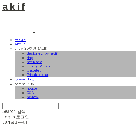
a k i f
HOME
About
shop (10주년 SALE)
designed_by_akif
ring
necklace
earring / piercing
bracelet
Private order
♡ wedding
community
notice
Q&A
review
Search
검색
Log In
로그인
Cart
장바구니