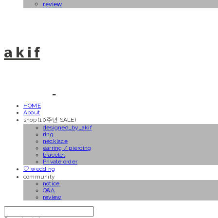
review
a k i f
HOME
About
shop (10주년 SALE)
designed_by_akif
ring
necklace
earring / piercing
bracelet
Private order
♡ wedding
community
notice
Q&A
review