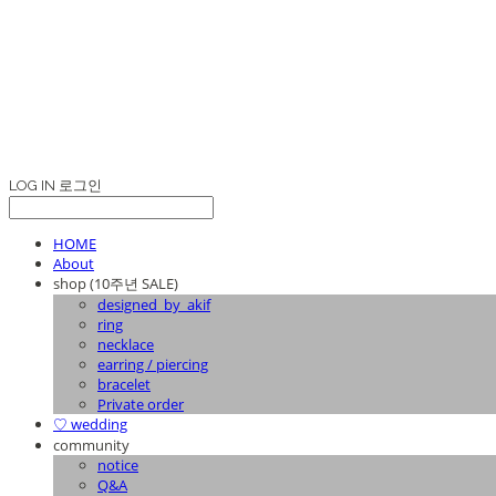
LOG IN
로그인
HOME
About
shop (10주년 SALE)
designed_by_akif
ring
necklace
earring / piercing
bracelet
Private order
♡ wedding
community
notice
Q&A